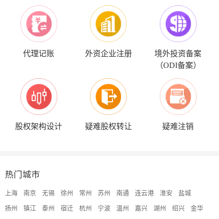
代理记账
外资企业注册
境外投资备案
（ODI备案）
股权架构设计
疑难股权转让
疑难注销
热门城市
上海
南京
无锡
徐州
常州
苏州
南通
连云港
淮安
盐城
扬州
镇江
泰州
宿迁
杭州
宁波
温州
嘉兴
湖州
绍兴
金华