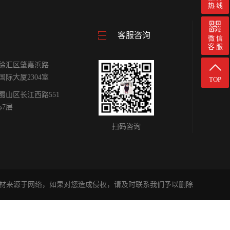
热 线
客服咨询
微 信
客 服
徐汇区肇嘉浜路
雕国际大厦2304室
TOP
蜀山区长江西路551
心7层
扫码咨询
材来源于网络，如果对您造成侵权，请及时联系我们予以删除