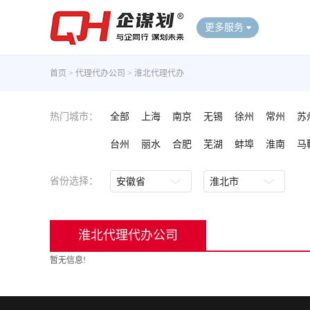
更多服务
首页
>
代理代办公司
>
淮北代理代办
热门城市：
全部
上海
南京
无锡
徐州
常州
苏
台州
丽水
合肥
芜湖
蚌埠
淮南
马
省份选择：
淮北代理代办公司
暂无信息!