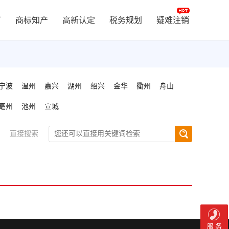
可
商标知产
高新认定
税务规划
疑难注销
宁波
温州
嘉兴
湖州
绍兴
金华
衢州
舟山
亳州
池州
宣城
直接搜索
服 务