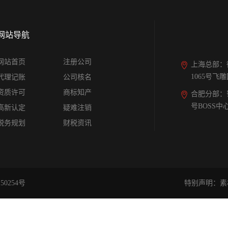
网站导航
网站首页
注册公司
上海总部：
1065号飞
代理记账
公司核名
资质许可
商标知产
合肥分部：
号BOSS中
高新认定
疑难注销
税务规划
财税资讯
50254号
特别声明：素