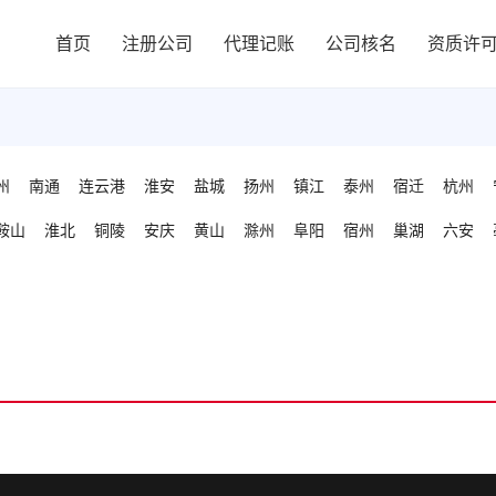
首页
注册公司
代理记账
公司核名
资质许
州
南通
连云港
淮安
盐城
扬州
镇江
泰州
宿迁
杭州
鞍山
淮北
铜陵
安庆
黄山
滁州
阜阳
宿州
巢湖
六安