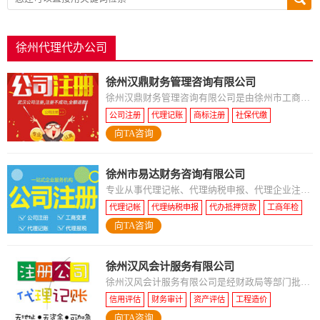
徐州代理代办公司
徐州汉鼎财务管理咨询有限公司
徐州汉鼎财务管理咨询有限公司是由徐州市工商行
政官管理局批准设立，并通过由徐州市财政局颁发
公司注册
代理记账
商标注册
社保代缴
代理记账许可证的专业记账公司。主营业务包括工
向TA咨询
专利申请
商注册、企业变更、工商年报、工商
徐州市易达财务咨询有限公司
专业从事代理记帐、代理纳税申报、代理企业注
册、验资、年检的专业人士，是一群朝气蓬勃的主
代理记帐
代理纳税申报
代办抵押贷款
工商年检
力军坚持以客户的需要、客户的满意为工作出发
向TA咨询
财务管理
点，在帮助客户树立良好的形象中体现自
徐州汉风会计服务有限公司
徐州汉风会计服务有限公司是经财政局等部门批
准，在工商局登记注册，专业从事企业信用评级、
信用评估
财务审计
资产评估
工程造价
财务审计、资产评估、工程造价、会计代账、二手
向TA咨询
会计代账
公司注册