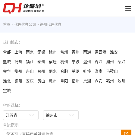
首页
>
代理代办公司
>
徐州代理代办
热门城市：
全部
上海
南京
无锡
徐州
常州
苏州
南通
连云港
淮安
盐城
扬州
镇江
泰州
宿迁
杭州
宁波
温州
嘉兴
湖州
绍兴
金华
衢州
舟山
台州
丽水
合肥
芜湖
蚌埠
淮南
马鞍山
淮北
铜陵
安庆
黄山
滁州
阜阳
宿州
巢湖
六安
亳州
池州
宣城
省份选择：
直接搜索