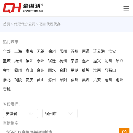
首页
>
代理代办公司
>
宿州代理代办
热门城市：
全部
上海
南京
无锡
徐州
常州
苏州
南通
连云港
淮安
盐城
扬州
镇江
泰州
宿迁
杭州
宁波
温州
嘉兴
湖州
绍兴
金华
衢州
舟山
台州
丽水
合肥
芜湖
蚌埠
淮南
马鞍山
淮北
铜陵
安庆
黄山
滁州
阜阳
宿州
巢湖
六安
亳州
池州
宣城
省份选择：
直接搜索