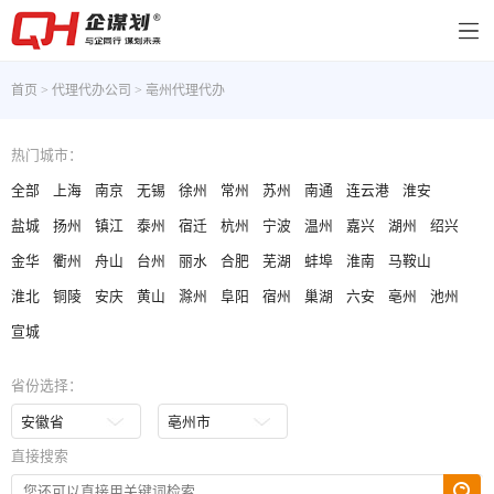
首页
>
代理代办公司
>
亳州代理代办
热门城市：
全部
上海
南京
无锡
徐州
常州
苏州
南通
连云港
淮安
盐城
扬州
镇江
泰州
宿迁
杭州
宁波
温州
嘉兴
湖州
绍兴
金华
衢州
舟山
台州
丽水
合肥
芜湖
蚌埠
淮南
马鞍山
淮北
铜陵
安庆
黄山
滁州
阜阳
宿州
巢湖
六安
亳州
池州
宣城
省份选择：
直接搜索